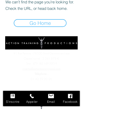
We can’t find the page you’re looking for.
Check the URL, or head back home.
Go Home
91 Rue Pereire - 78100 Saint Germain en Laye
Capital social :
3 241 875
€
Siret :
479 182 149 00019
cinema@actiontraining-prod.com
Téléphone :
01 42 59 00 26
S'inscrire
Appeler
Email
Facebook
91 Rue Pereire - 78100 Saint Germain en Laye